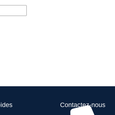
pides
Contactez-nous
l