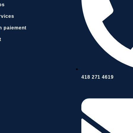
os
rvices
un paiement
t
418 271 4619