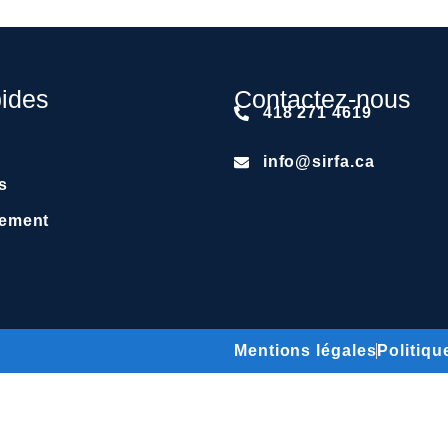
pides
Contactez-nous
418 271 4619
info@sirfa.ca
s
iement
Mentions légales
Politiqu